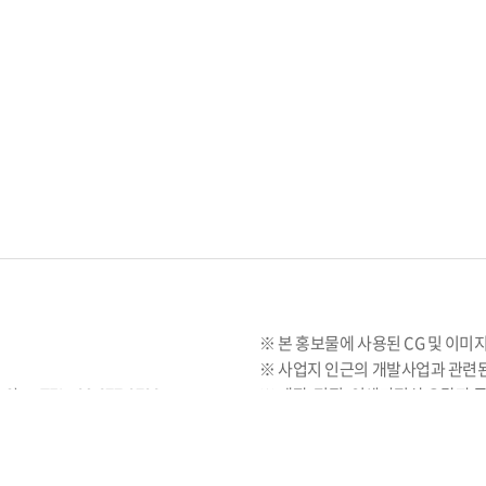
※ 본 홍보물에 사용된 CG 및 이미
※ 사업지 인근의 개발사업과 관련된
3)
TEL : 02-877-0708
※ 제작, 편집, 인쇄과정상 오탈자
: csqsnu@kt-living.com
바랍니다.