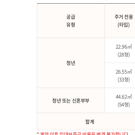
공급
주거 전용
유형
(타입)
22.96㎡
(28형)
청년
26.55㎡
(33형)
44.62㎡
청년 또는 신혼부부
(54형)
합계
* 계약 이후 임대보증금 비율은 변경 불가합니다.