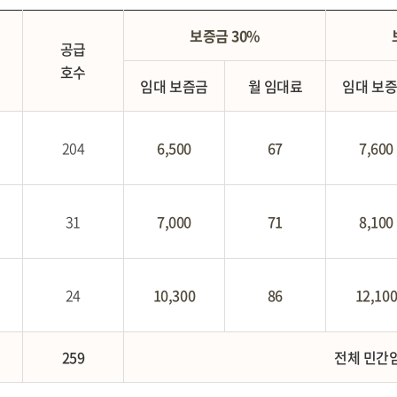
보증금 30%
공급
호수
임대 보즘금
월 임대료
임대 보
204
6,500
67
7,600
31
7,000
71
8,100
24
10,300
86
12,10
259
전체 민간임