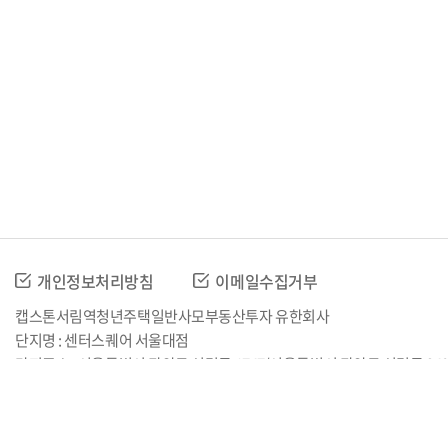
개인정보처리방침
이메일수집거부
캡스톤서림역청년주택일반사모부동산투자 유한회사
단지명 : 센터스퀘어 서울대점
단지주소 : 서울특별시 관악구 신림동 1747(서울특별시 관악구 신림동 240-
시행사 : 캡스톤서림역청년주택일반사모부동산투자 유한회사
E-mail 
시공사 : 요진건설산업
임대관리자 : 주식회사 케이티리빙