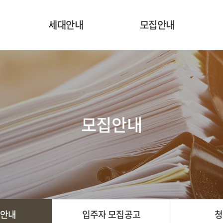
세대안내
모집안내
평면정보
청년안심주택 자격요건
사이버모델하우스
임대조건안내
입주자 모집공고
모집안내
청약일정
제출서류
안내
입주자 모집공고
청