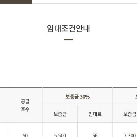
임대조건안내
보증금 30%
공급
호수
보즘금
임대료
보즘금
50
5,500
56
7,300