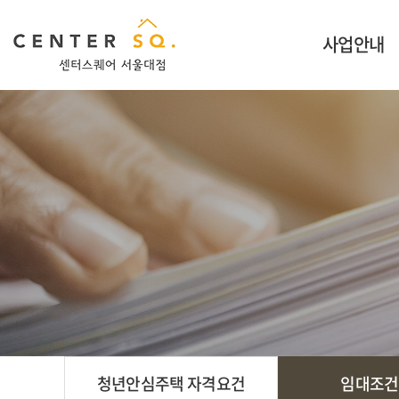
사업안내
사업개요
특장점 안내
공급현황
오시는길
청년안심주택 자격요건
임대조건